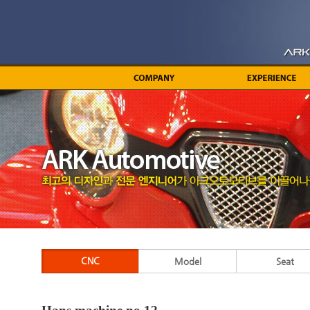
CNC
Model
Seat