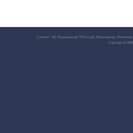
Location : 48, Hongnanpa-gil 79beon-gil, Namyang-eup, Hwaseong-s
Copyright @ ARK 